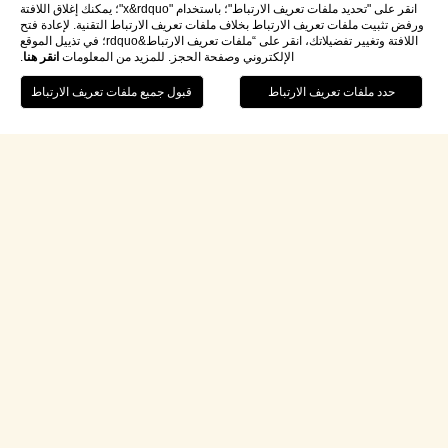
انقر على "تحديد ملفات تعريف الارتباط"؛ باستخدام "x&rdquo"؛ يمكنك إغلاق اللافتة
ورفض تثبيت ملفات تعريف الارتباط بخلاف ملفات تعريف الارتباط التقنية. لإعادة فتح
اللافتة وتغيير تفضيلاتك، انقر على “ملفات تعريف الارتباط&rdquo؛ في تذييل الموقع
الإلكتروني وصفحة الحجز. للمزيد من المعلومات
انقر هنا
.
اتصل بنا
احجز إقامتك
/
أقسام Revital®
أقسام
REVITAL®
مختبر التحليل البيولوجي