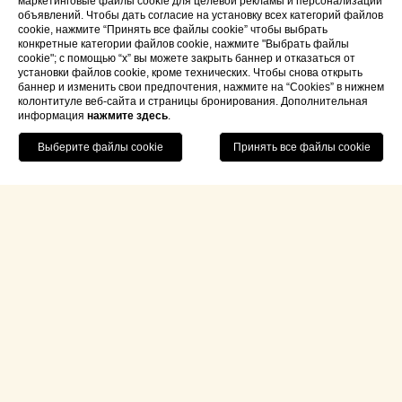
маркетинговые файлы cookie для целевой рекламы и персонализации
объявлений. Чтобы дать согласие на установку всех категорий файлов
cookie, нажмите “Принять все файлы cookie” чтобы выбрать
конкретные категории файлов cookie, нажмите "Выбрать файлы
cookie"; с помощью “x” вы можете закрыть баннер и отказаться от
установки файлов cookie, кроме технических. Чтобы снова открыть
баннер и изменить свои предпочтения, нажмите на “Cookies” в нижнем
колонтитуле веб-сайта и страницы бронирования. Дополнительная
информация
нажмите здесь
.
Свяжитесь С Нами
Забронируйте Проживание
ПЕРВЫЙ
MEDICAL
SPA
В
ИТАЛИИ
Жить долго и