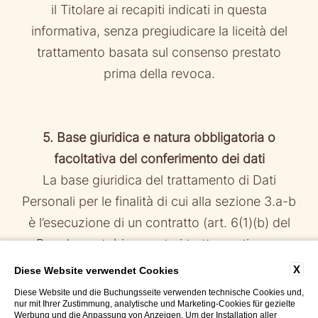
il Titolare ai recapiti indicati in questa
informativa, senza pregiudicare la liceità del
trattamento basata sul consenso prestato
prima della revoca.
5. Base giuridica e natura obbligatoria o
facoltativa del conferimento dei dati
La base giuridica del trattamento di Dati
Personali per le finalità di cui alla sezione 3.a-b
è l’esecuzione di un contratto (art. 6(1)(b) del
Regolamento) in quanto i trattamenti sono
necessari all'erogazione dei Servizi o per il
X
Diese Website verwendet Cookies
riscontro di richieste dell’interessato. Il
Diese Website und die Buchungsseite verwenden technische Cookies und,
nur mit Ihrer Zustimmung, analytische und Marketing-Cookies für gezielte
conferimento dei Dati Personali per queste
Werbung und die Anpassung von Anzeigen. Um der Installation aller