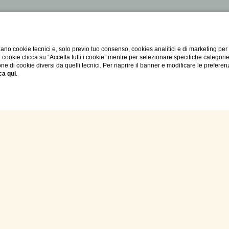
ano cookie tecnici e, solo previo tuo consenso, cookies analitici e di marketing per
di cookie clicca su “Accetta tutti i cookie” mentre per selezionare specifiche categori
one di cookie diversi da quelli tecnici. Per riaprire il banner e modificare le preferen
ca qui
.
rk Deluxe